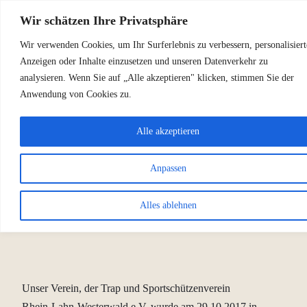
Zum
Wir schätzen Ihre Privatsphäre
Inhalt
Wir verwenden Cookies, um Ihr Surferlebnis zu verbessern, personalisiert
TRAP- UND
springen
Anzeigen oder Inhalte einzusetzen und unseren Datenverkehr zu
SPORTSCHÜTZENVERE
analysieren. Wenn Sie auf „Alle akzeptieren" klicken, stimmen Sie der
Anwendung von Cookies zu.
RHEIN-LAHN-
Alle akzeptieren
WESTERWALD E.V.
Anpassen
Alles ablehnen
Unser Verein, der Trap und Sportschützenverein
Rhein-Lahn-Westerwald e.V. wurde am 29.10.2017 in